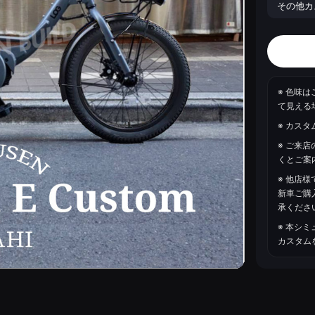
※ 色味
て見える
※ カス
※ ご来
くとご案
※ 他店
新車ご購
承くださ
※ 本シ
カスタム